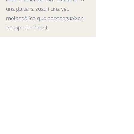
una guitarra suau i una veu
melancòlica que aconsegueixen
transportar l’oient.
aleix@aleixtriado.com